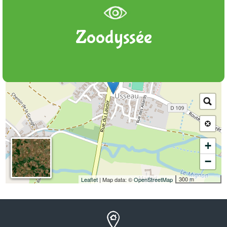
Streets
Terrain
Satellite
Topo
Zoodyssée
+
−
300 m
Leaflet
| Map data: ©
OpenStreetMap